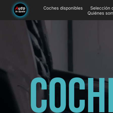
Coches disponibles
Selección 
Quiénes so
C
O
C
H