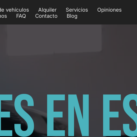
de vehículos
Alquiler
Servicios
Opiniones
mos
FAQ
Contacto
Blog
E
S
E
N
E