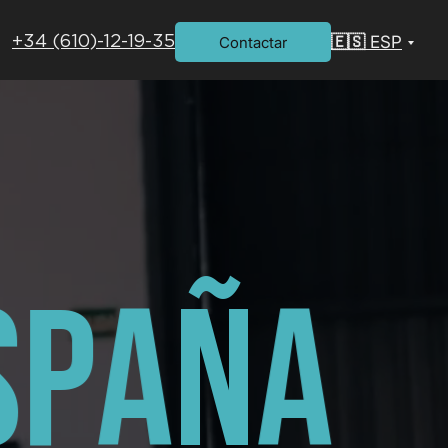
🇪🇸 ESP
Contactar
+34 (610)-12-19-35
S
P
A
Ñ
A