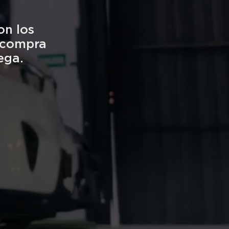
on los
a compra
ega.