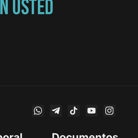
N USTED
boral
Documentos