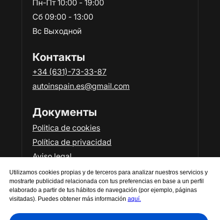
Пн-Пт 10:00 - 19:00
Сб 09:00 - 13:00
Вс Выходной
Контакты
+34 (631)-73-33-87
autoinspain.es@gmail.com
Документы
Politica de cookies
Política de privacidad
Aviso legal
Utilizamos cookies propias y de terceros para analizar nuestros servicios y
mostrarte publicidad relacionada con tus preferencias en base a un perfil
elaborado a partir de tus hábitos de navegación (por ejemplo, páginas
visitadas). Puedes obtener más información
aquí.
©All Rights Reserved. Auto in Spain. 2026