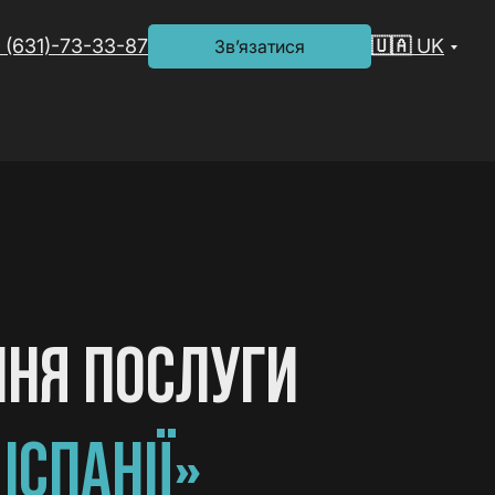
 (631)-73-33-87
🇺🇦 UK
Зв’язатися
ННЯ ПОСЛУГИ
ІСПАНІЇ»