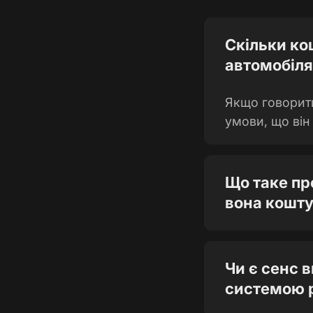
Скільки ко
автомобіля 
Якщо говорити
умови, що він
Що таке пр
вона кошт
Чи є сенс 
системою 