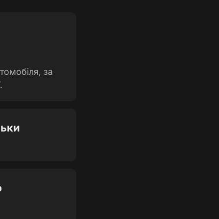
томобіля, за
.
льки
ю