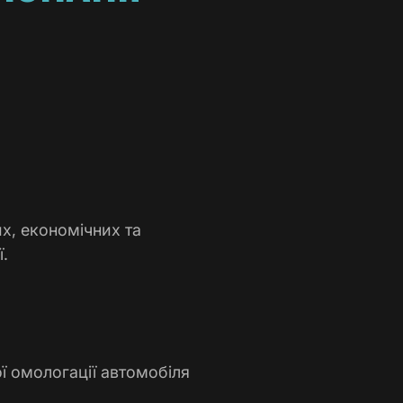
х, економічних та
ї.
ї омологації автомобіля