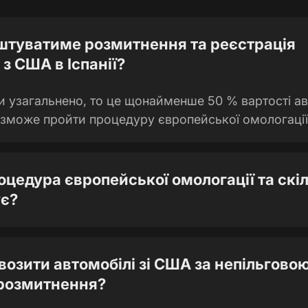
штуватиме розмитнення та реєстрація
з США в Іспанії?
 узагальнено, то це щонайменше 50 % вартості ав
 зможе пройти процедуру європейської омологації
оцедура європейської омологації та скі
ує?
ввозити автомобілі зі США за непільгово
розмитнення?