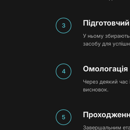
Підготовчий
У ньому збираютьс
засобу для успіш
Омологація
Через деякий час 
висновок.
Проходження
Завершальним ета