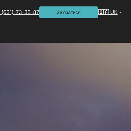
 (631)-73-33-87
🇺🇦 UK
Зв’язатися