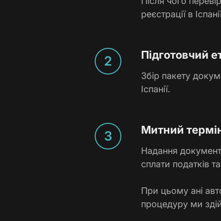
Після чого переві
реєстрації в Іспані
Підготовчий е
Збір пакету докум
Іспанії.
Митний термі
Надання документ
сплати податків та
При цьому ані авт
процедуру ми зді