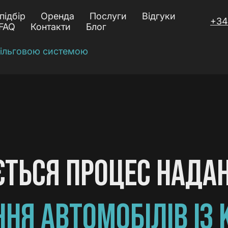
підбір
Оренда
Послуги
Відгуки
+34
FAQ
Контакти
Блог
пільговою системою
ЄТЬСЯ ПРОЦЕС НАДА
НЯ АВТОМОБІЛІВ ІЗ К