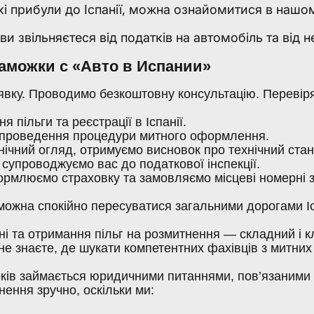
і прибули до Іспанії, можна ознайомитися в нашом
ви звільняєтеся від податків на автомобіль та від
аможки с «Авто в Испании»
вку. Проводимо безкоштовну консультацію. Перевіря
 пільги та реєстрації в Іспанії.
 проведення процедури митного оформлення.
ічний огляд, отримуємо висновок про технічний стан
 супроводжуємо вас до податкової інспекції.
ормлюємо страховку та замовляємо місцеві номерні з
можна спокійно пересуватися загальними дорогами Іс
ні та отримання пільг на розмитнення — складний і кл
 знаєте, де шукати компетентних фахівців з митних п
років займається юридичними питаннями, пов’язаними 
ення зручно, оскільки ми: