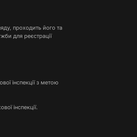
яду, проходить його та
ужби для реєстрації
вої інспекції з метою
вої інспекції.