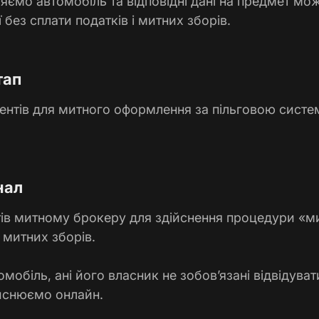
ряємо автомобіль та відповідні дані на предмет мо
ї без сплати податків і митних зборів.
тап
ентів для митного оформлення за пільговою систем
нал
ів митному брокеру для здійснення процедури «м
 митних зборів.
омобіль, ані його власник не зобов’язані відвідув
йснюємо онлайн.