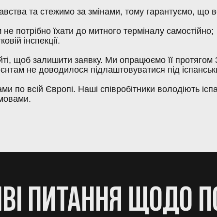
авства та стежимо за змінами, тому гарантуємо, що 
е потрібно їхати до митного терміналу самостійно;
овій інспекції.
йті, щоб залишити заявку. Ми опрацюємо її протягом 3
ієнтам не доводилося підлаштовуватися під іспанськ
ами по всій Європі. Наші співробітники володіють ісп
 мовами.
ВІ ПИТАННЯ ЩОДО П