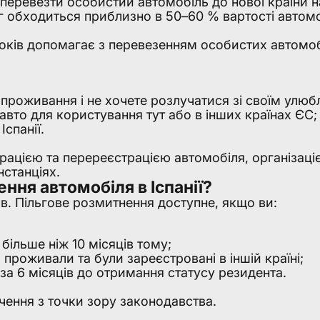
перевезти особистий автомобіль до нової країни н
льг обходиться приблизно в 50–60 % вартості автомо
років допомагає з перевезенням особистих автомобі
е проживання і не хочете розлучатися зі своїм улю
вто для користування тут або в інших країнах ЄС;
Іспанії.
цією та перереєстрацією автомобіля, організаціє
станціях.
ння автомобіля в Іспанії?
в. Пільгове розмитнення доступне, якщо ви:
більше ніж 10 місяців тому;
проживали та були зареєстровані в іншій країні;
за 6 місяців до отримання статусу резидента.
чення з точки зору законодавства.