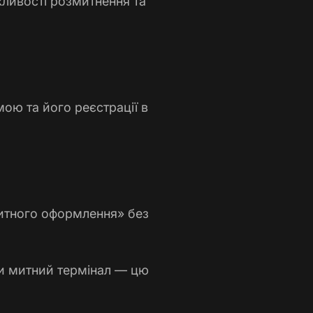
жливості розмитнення та
ою та його реєстрації в
итного оформлення» без
ати митний термінал — цю