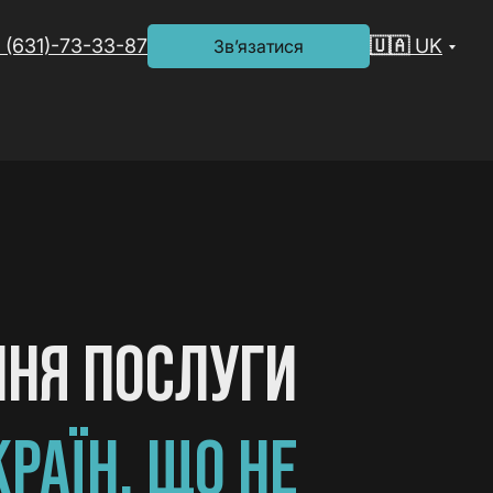
 (631)-73-33-87
🇺🇦 UK
Зв’язатися
ННЯ ПОСЛУГИ
РАЇН, ЩО НЕ