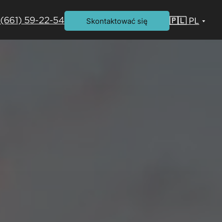
🇵🇱 PL
Skontaktować się
(661) 59-22-54