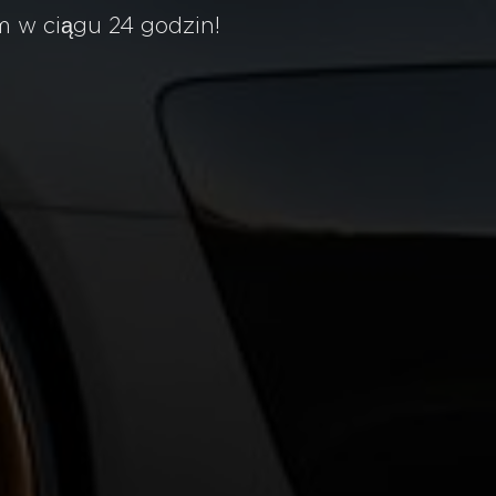
 w ciągu 24 godzin!