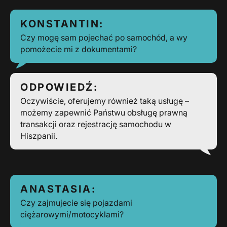
KONSTANTIN:
Czy mogę sam pojechać po samochód, a wy
pomożecie mi z dokumentami?
ODPOWIEDŹ:
Oczywiście, oferujemy również taką usługę –
możemy zapewnić Państwu obsługę prawną
transakcji oraz rejestrację samochodu w
Hiszpanii.
ANASTASIA:
Czy zajmujecie się pojazdami
ciężarowymi/motocyklami?