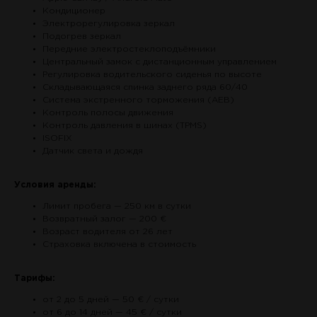
Кондиционер
Электрорегулировка зеркал
Подогрев зеркал
Передние электростеклоподъёмники
Центральный замок с дистанционным управлением
Регулировка водительского сиденья по высоте
Складывающаяся спинка заднего ряда 60/40
Система экстренного торможения (AEB)
Контроль полосы движения
Контроль давления в шинах (TPMS)
ISOFIX
Датчик света и дождя
Условия аренды:
Лимит пробега — 250 км в сутки
Возвратный залог — 200 €
Возраст водителя от 26 лет
Страховка включена в стоимость
Тарифы:
от 2 до 5 дней — 50 € / сутки
от 6 до 14 дней — 45 € / сутки