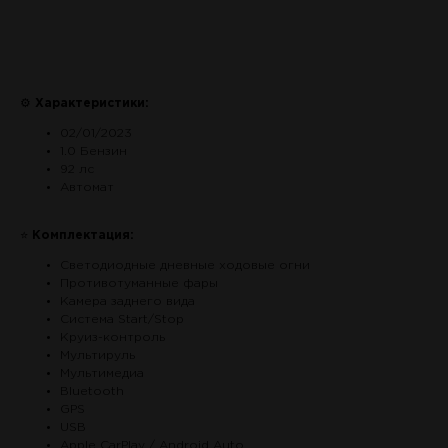
Связаться по авто
⚙
Характеристики:
02/01/2023
1.0 Бензин
92 лс
Автомат
⭐
Комплектация:
Светодиодные дневные ходовые огни
Противотуманные фары
Камера заднего вида
Система Start/Stop
Круиз-контроль
Мультируль
Мультимедиа
Bluetooth
GPS
USB
Apple CarPlay / Android Auto