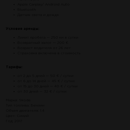
Apple Carplay/ Android Auto
Bluetooth
Датчик света и дождя
Условия аренды:
Лимит пробега — 250 км в сутки
Возвратный залог — 200 €
Возраст водителя от 26 лет
Страховка включена в стоимость
Тарифы:
от 2 до 5 дней — 50 € / сутки
от 6 до 14 дней — 45 € / сутки
от 15 до 30 дней — 40 € / сутки
от 30 дней — 32 € / сутки
Марка: Skoda
Тип топлива: Бензин
Объем двигателя: 1.4
Цвет: Синий
Год: 2017