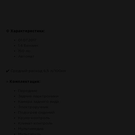
Связаться по авто
⚙
Характеристики:
01.07.2017
1.4 Бензин
150 лс
Автомат
✔️ Средний расход 6,5 л/100км
⭐
Комплектация:
Передние
Задние парктроники
Камера заднего вида
Электроручник
Подогрев сидений
Круиз-контроль
Климат-контроль
Мультимедиа
Мультируль