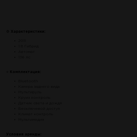
Связаться по авто
⚙
Характеристики:
2011
1.8 Гибрид
Автомат
136 лс
⭐
Комплектация:
Bluetooth
Камера заднего вида
Мультируль
Круиз контроль
Датчик света и дождя
Бесключевой доступ
Климат контроль
Мультимедия
Условия аренды: