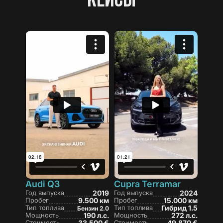
Audi Q3
Cupra Terramar
Год выпуска
2019
Год выпуска
2024
Пробег
9.500 км
Пробег
15.000 км
Тип топлива
Тип топлива
Гибрид 1.5
Бензин 2.0
Мощность
190 л.с.
Мощность
272 л.с.
Стоимость
33.500 €
Стоимость
49.870 €