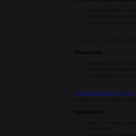
Antes de decidir te env
videollamada en directo
Entrega en tu dirección
Estamos en 4 centros: Barcelon
Financiación
Trabajamos con varios 
Cuota orientativa para
Te calculamos tu cuota 
Si quieres los datos completo
informe, fotos, vídeo y la fic
Equipamiento:
Cabrio con capota de l
Faros Xenón
Sensores de aparcamie