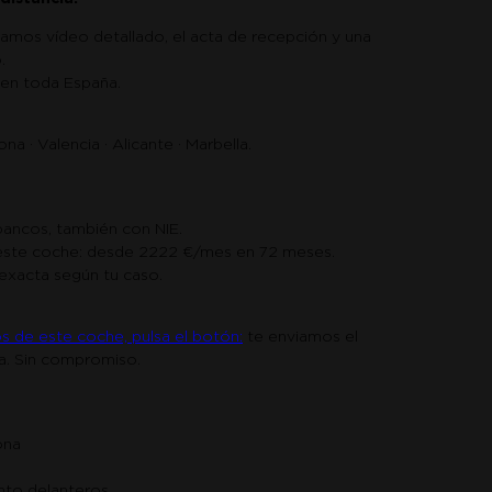
iamos vídeo detallado, el acta de recepción y una
.
 en toda España.
a · Valencia · Alicante · Marbella.
bancos, también con NIE.
 este coche: desde 2222 €/mes en 72 meses.
exacta según tu caso.
s de este coche, pulsa el botón:
te enviamos el
ha. Sin compromiso.
ona
nto delanteros