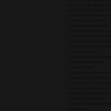
Sensores de aparcamien
Portón del maletero co
Asientos con ajuste elé
Memoria de asientos
Asientos calefactados
Asientos delanteros co
Ventilación en los asie
Soporte lumbar con ajus
Freno de estacionamien
Interior de cuero
Control de crucero ada
Climatizador bizona
Cámaras 360°
Cuadro de instrumentos 
Suspensión neumática
Sistema de sonido Bur
Levas de cambio en el 
Sistema de prevención 
Sistema Start/Stop
Asistente de mantenimie
Bluetooth