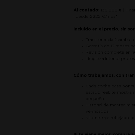
Al contado:
130.000 € | Fina
· desde 2222 €/mes*
Incluido en el precio, sin so
Transferencia (cambio 
Garantía de 12 meses po
Revisión completa en nu
Limpieza interior profes
Cómo trabajamos, con tran
Cada coche pasa por nue
estado real: te mostram
pequeño.
Historial de mantenimie
verificados.
Kilometraje reflejado po
Si te viene mejor, compra a 