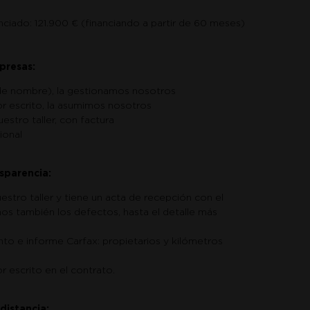
nciado: 121.900 € (financiando a partir de 60 meses)
rpresas:
de nombre), la gestionamos nosotros
r escrito, la asumimos nosotros
estro taller, con factura
ional
sparencia:
stro taller y tiene un acta de recepción con el
os también los defectos, hasta el detalle más
nto e informe Carfax: propietarios y kilómetros
r escrito en el contrato.
distancia: