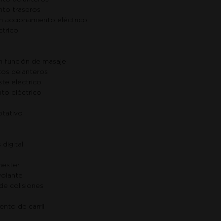
to traseros
n accionamiento eléctrico
ctrico
n función de masaje
ntos delanteros
te eléctrico
to eléctrico
ptativo
digital
mester
volante
de colisiones
nto de carril