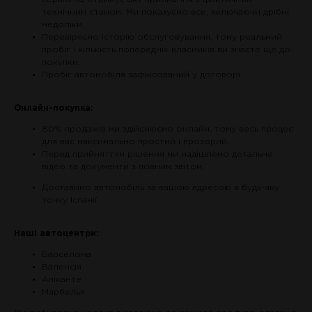
технічним станом. Ми показуємо все, включаючи дрібні
недоліки.
Перевіряємо історію обслуговування, тому реальний
пробіг і кількість попередніх власників ви знаєте ще до
покупки.
Пробіг автомобіля зафіксований у договорі.
Онлайн-покупка:
80% продажів ми здійснюємо онлайн, тому весь процес
для вас максимально простий і прозорий.
Перед прийняттям рішення ми надішлемо детальне
відео та документи з повним звітом.
Доставимо автомобіль за вашою адресою в будь-яку
точку Іспанії.
Наші автоцентри:
Барселона
Валенсія
Аліканте
Марбелья