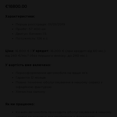
€
16800.00
Характеристики:
Перша реєстрація: 01/01/2019
Пробіг: 57 400 км
Двигун: Бензин 1.5
Потужність: 136 к.с.
Ціна:
16.800 € |
У кредит:
16.200 € (при кредиті від 60 міс.) ·
від 240 €/міс.* (без першого внеску, до 240 міс.)
У вартість вже включено:
Переоформлення автомобіля на ваше ім’я
Гарантія 12 місяців
Повне технічне обслуговування в нашому сервісі з
офіційною фактурою
Хімчистка салону
Як ми працюємо:
Кожен автомобіль проходить обслуговування в нашому
сервісі та отримує акт приймання з фактичним