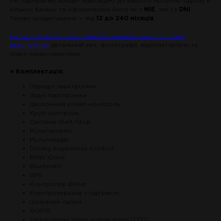
Ми підбираємо кредит відповідно до вашого профілю одразу в
кількох банках та оформлюємо його як з
NIE
, так і з
DNI
.
Термін кредитування — від
12 до 240 місяців
.
Натисніть кнопку та отримайте повний пакет по цьому
автомобілю:
детальний звіт, фотографії, відеоматеріали та
повні характеристики.
⭐ Комплектація:
Передні парктроніки
Задні парктроніки
Двозонний клімат-контроль
Круїз-контроль
Система Start/Stop
Мультикермо
Мультимедіа
Driving Experience Control
BMW iDrive
Bluetooth
GPS
Контролер iDrive
Електрозеркала з підігрівом
Шкіряний салон
ISOFIX
Світлодіодні денні ходові вогні (LED)