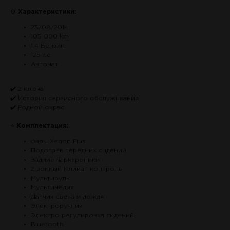
⚙
Характеристики:
25/08/2014
105 000 km
1.4 Бензин
125 лс
Автомат
✔️ 2 ключа
✔️ История сервисного обслуживания
✔️ Родной окрас
⭐
Комплектация:
Фары Xenon Plus
Подогрев передних сидений
Задние парктроники
2-зонный Климат контроль
Мультируль
Мультимедия
Датчик света и дождя
Электроручник
Электро регулировка сидений
Bluetooth