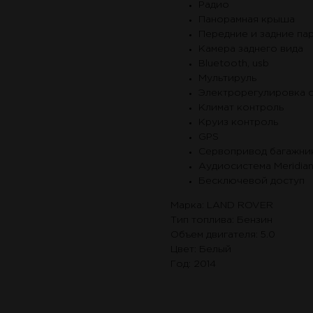
Радио
Панорамная крыша
Передние и задние па
Камера заднего вида
Bluetooth, usb
Мультируль
Электрорегулировка 
Климат контроль
Круиз контроль
GPS
Сервопривод багажни
Аудиосистема Meridia
Бесключевой доступ
Марка: LAND ROVER
Тип топлива: Бензин
Объем двигателя: 5.0
Цвет: Белый
Год: 2014