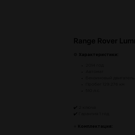
Range Rover Lum
⚙
Характеристики:
2014 год
Автомат
Бензиновый двигатель 
Пробег 129.276 км
510 л.с.
✔️ 2 ключа
✔️ Гарантия 1 год
⭐
Комплектация: