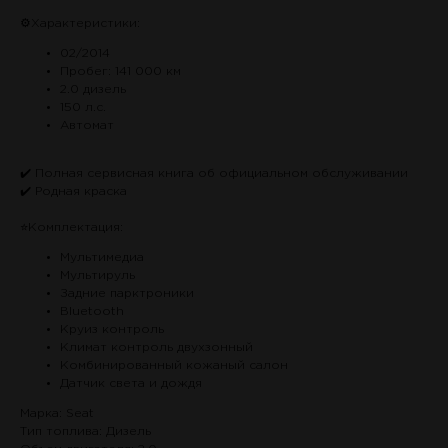
⚙Характеристики:
02/2014
Пробег: 141 000 км
2.0 дизель
150 л.с.
Автомат
✔️ Полная сервисная книга об официальном обслуживании
✔️ Родная краска
⭐️Комплектация:
Мультимедиа
Мультируль
Задние парктроники
Bluetooth
Круиз контроль
Климат контроль двухзонный
Комбинированный кожаный салон
Датчик света и дождя
Марка: Seat
Тип топлива: Дизель