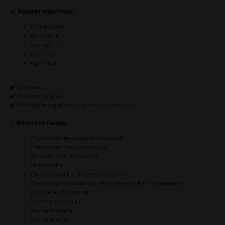
⚙
Характеристики:
10/01/2018
115 000 km
Бензин 1.0
105 л.с.
Автомат
✔️ 2 ключа
✔️ Родной окрас
✔️ История сервисного обслуживания
⭐
Комплектация:
Подогрев передних сидений
Передние парктроники
Задние парктроники
Bluetooth
Двухзонный климат-контроль
Система помощи при вождении: Распознавание
дорожных знаков
Электроручник
Мультимедиа
Мультируль