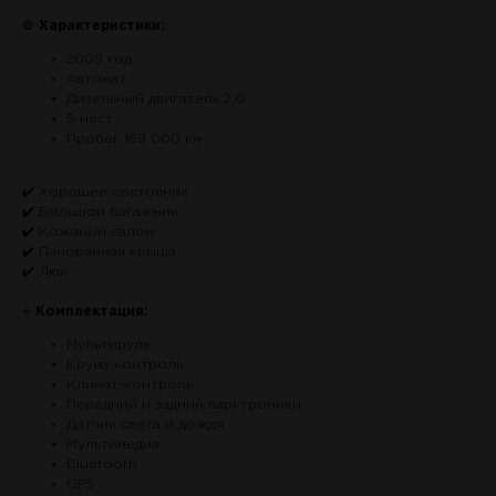
⚙
Характеристики:
2009 год
Автомат
Дизельный двигатель 2.0
5 мест
Пробег 169 000 км
✔️ Хорошее состояние
✔️ Большой багажник
✔️ Кожаный салон
✔️ Панорамная крыша
✔️ Люк
⭐
Комплектация:
Мультируль
Круиз-контроль
Климат-контроль
Передний и задний парктроники
Датчик света и дождя
Мультимедиа
Bluetooth
GPS