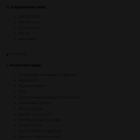
⚙
Характеристики:
29/10/2015
94 000 km
1.2 Бензин
115 лс
Автомат
✔️ 2 ключа
⭐
Комплектация:
Подогрев передних сидений
Bluetooth
Мультимедия
GPS
Двухзонный климат контроль
Кожаный салон
Мультируль
Круиз контроль
Камера заднего вида
Старт/стоп
Бесключевой доступ
Датчик мертвых зон