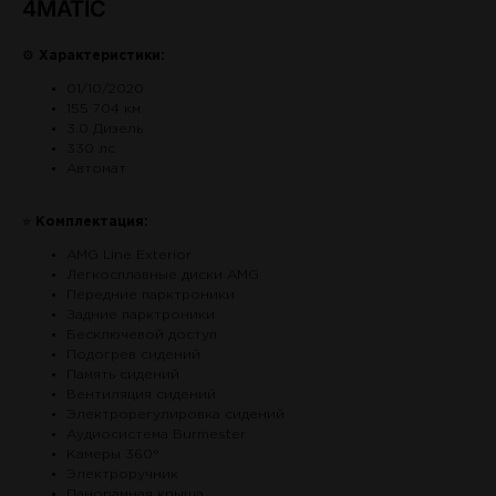
4MATIC
⚙
Характеристики:
01/10/2020
155 704 км
3.0 Дизель
330
лс
Автомат
⭐
Комплектация:
AMG Line Exterior
Легкосплавные диски AMG
Передние парктроники
Задние парктроники
Бесключевой доступ
Подогрев сидений
Память сидений
Вентиляция сидений
Электрорегулировка сидений
Аудиосистема Burmester
Камеры 360°
Электроручник
Панорамная крыша