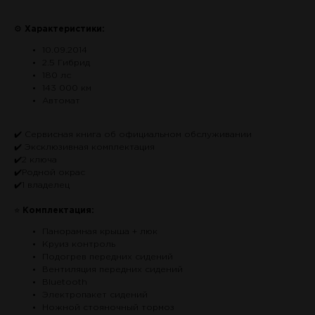
⚙
Характеристики:
10.09.2014
2.5 Гибрид
180 лс
143 000 км
Автомат
✔️ Сервисная книга об официальном обслуживании
✔️ Эксклюзивная комплектация
✔️2 ключа
✔️Родной окрас
✔️1 владелец
⭐
Комплектация:
Панорамная крыша + люк
Круиз контроль
Подогрев передних сидений
Вентиляция передних сидений
Bluetooth
Электропакет сидений
Ножной стояночный тормоз