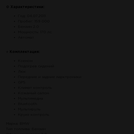
⚙
Характеристики:
Год: 04.07.2011
Пробег: 159 000
Бензин 2.0
Мощность: 170 лс
Автомат
⭐
Комплектация:
Ксенон
Подогрев сидений
Люк
Передние и задние парктроники
GPS
Климат контроль
Кожаный салон
Мультимедиа
Bluetooth
Мультируль
Круиз контроль
Марка: BMW
Тип топлива: Бензин