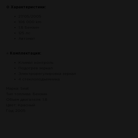
⚙
Характеристики:
27/05/2005
106 000 km
1.8 Бензин
125 лс
Автомат
⭐
Комплектация:
Климат контроль
Подогрев зеркал
Электрорегулировка зеркал
4 стеклоподъемника
Марка: Seat
Тип топлива: Бензин
Объем двигателя: 1.8
Цвет: Красный
Год: 2005