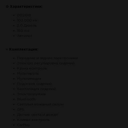
⚙
Характеристики:
07/2019
103.000 км
2.0 Дизель
150 л.с
Автомат
⭐
Комплектация:
Передние и задние парктроники
Электро регулировка сидений
Круиз контроль
Мультируль
Мультимедия
Подогрев сидений
Вентиляция сидений
Электроручник
Bluetooth
Светлый кожаный салон
GPS
Датчик света и дождя
Климат контроль
CarPlay