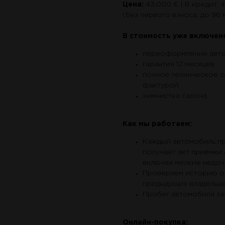
Цена:
43.000 € | В кредит: 4
(без первого взноса, до 96 
В стоимость уже включен
переоформление авто
гарантия 12 месяцев
полное техническое 
фактурой
химчистка салона
Как мы работаем:
Каждый автомобиль пр
получает акт приёмки
включая мелкие недоч
Проверяем историю об
предыдущих владельце
Пробег автомобиля за
Онлайн-покупка: