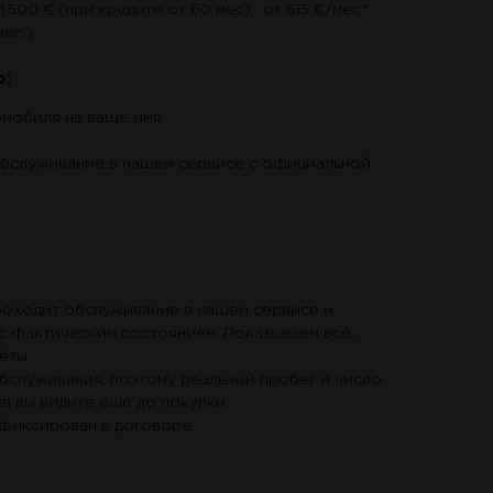
1.500 € (при кредите от 60 мес) · от 615 €/мес*
мес.)
о:
мобиля на ваше имя
обслуживание в нашем сервисе с официальной
оходит обслуживание в нашем сервисе и
 с фактическим состоянием. Показываем всё,
ёты.
служивания, поэтому реальный пробег и число
в вы видите ещё до покупки.
фиксирован в договоре.