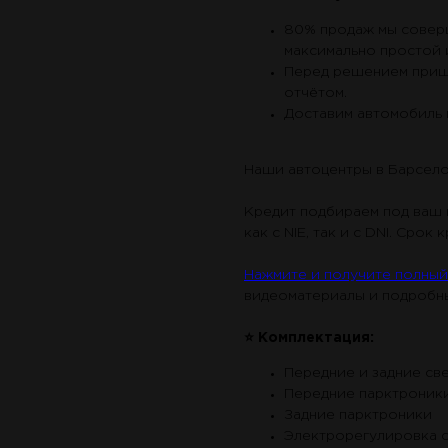
80% продаж мы соверш
максимально простой 
Перед решением приш
отчётом.
Доставим автомобиль 
Наши автоцентры в Барсело
Кредит подбираем под ваш 
как с NIE, так и с DNI. Срок
Нажмите и получите полный 
видеоматериалы и подробны
⭐ Комплектация:
Передние и задние с
Передние парктроник
Задние парктроники
Электрорегулировка 