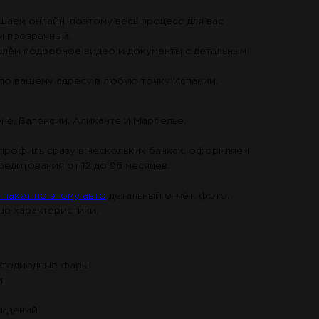
аем онлайн, поэтому весь процесс для вас
и прозрачный.
лём подробное видео и документы с детальным
по вашему адресу в любую точку Испании.
не, Валенсии, Аликанте и Марбелье.
профиль сразу в нескольких банках, оформляем
 кредитования от 12 до 96 месяцев.
пакет по этому авто
детальный отчёт, фото,
е характеристики.
ветодиодные фары
и
сидений