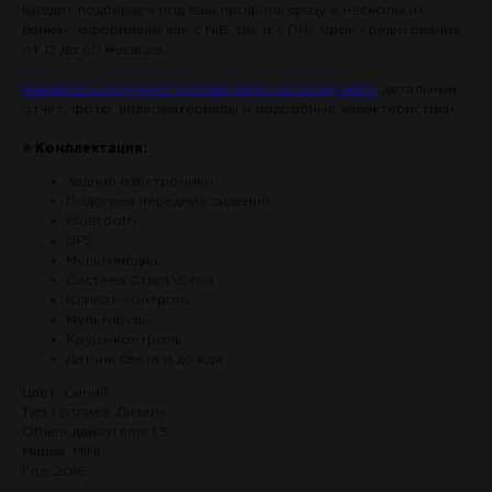
Кредит подбираем под ваш профиль сразу в нескольких
банках, оформляем как с NIE, так и с DNI. Срок кредитования
от 12 до 60 месяцев.
Нажмите и получите полный пакет по этому авто
детальный
отчёт, фото, видеоматериалы и подробные характеристики.
⭐ Комплектация:
Задние парктроники
Подогрев передних сидений
Bluetooth
GPS
Мультимедиа
Система Старт\Стоп
Климат-контроль
Мультируль
Круиз-контроль
Датчик света и дождя
Цвет: Синий
Тип топлива: Дизель
Объем двигателя: 1.5
Марка: MINI
Год: 2016