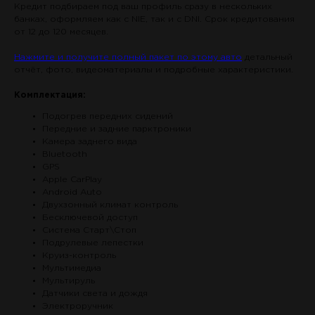
Кредит подбираем под ваш профиль сразу в нескольких
банках, оформляем как с NIE, так и с DNI. Срок кредитования
от 12 до 120 месяцев.
Нажмите и получите полный пакет по этому авто
детальный
отчёт, фото, видеоматериалы и подробные характеристики.
Комплектация:
Подогрев передних сидений
Передние и задние парктроники
Камера заднего вида
Bluetooth
GPS
Apple CarPlay
Android Auto
Двухзонный климат контроль
Бесключевой доступ
Система Старт\Стоп
Подрулевые лепестки
Круиз-контроль
Мультимедиа
Мультируль
Датчики света и дождя
Электроручник