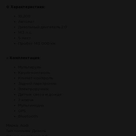
⚙
Характеристики:
10.2011
Автомат
Дизельный двигатель 2.0
143 л.с.
5 мест
Пробег 143 000 км
⭐
Комплектация:
Мультируль
Круиз-контроль
Климат-контроль
Задний парктроник
Электроручник
Датчик света и дождя
2 ключа
Мультимедиа
GPS
Bluetooth
Марка: Audi
Тип топлива: Дизель