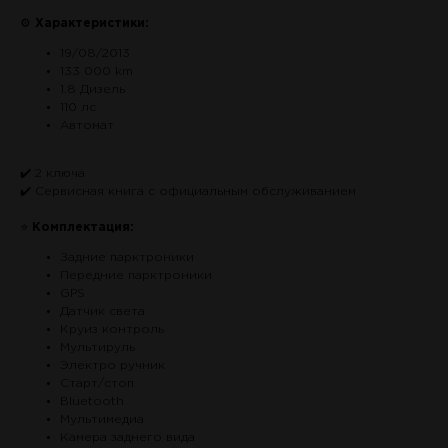
⚙
Характеристики:
19/08/2013
133 000 km
1.8 Дизель
110 лс
Автомат
✔️ 2 ключа
✔️ Сервисная книга с официальным обслуживанием
⭐
Комплектация:
Задние парктроники
Передние парктроники
GPS
Датчик света
Круиз контроль
Мультируль
Электро ручник
Старт/стоп
Bluetooth
Мультимедиа
Камера заднего вида