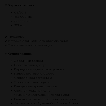
⚙
Характеристики:
03/2013
183 000 km
Дизель 3.0
313 л.с.
✔️ 1 владелец
✔️ История официального обслуживания
✔️ Эксклюзивная комплектация
⭐
Комплектация:
Доводчики дверей
Бесключевой доступ
Передние и задние парктроники
Камера кругового обзора
Сервопривод багажника
Электрический фаркоп
Панорамная крыша с люком
Светлый кожаный салон
Сидения с «ломающимися спинками»
Память и полный электропакет сидений
Автоматический дальний и ближний свет