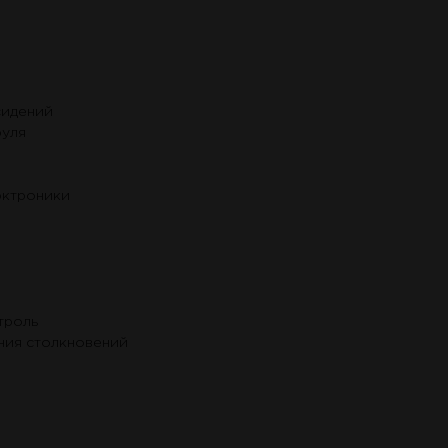
сидений
руля
рктроники
троль
ния столкновений