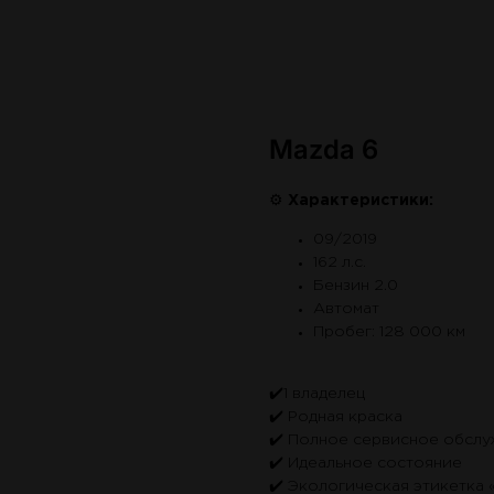
Mazda 6
⚙
Характеристики:
09/2019
162 л.с.
Бензин 2.0
Автомат
Пробег: 128 000 км
✔️1 владелец
✔️ Родная краска
✔️ Полное сервисное обсл
✔️ Идеальное состояние
✔️ Экологическая этикетка 