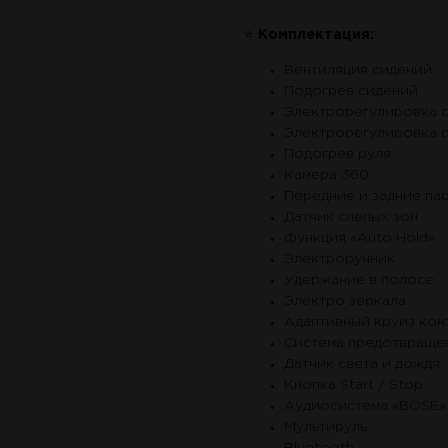
⭐
Комплектация:
Вентиляция сидений
Подогрев сидений
Электрорегулировка 
Электрорегулировка 
Подогрев руля
Камера 360
Передние и задние па
Датчик слепых зон
Функция «Auto Hold»
Электроручник
Удержание в полосе
Электро зеркала
Адаптивный круиз кон
Система предотвраще
Датчик света и дождя
Кнопка Start / Stop
Аудиосистема «BOSE»
Мультируль