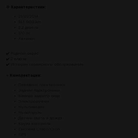
⚙
Характеристики:
21/01/2014
143 000 km
2.2 дизель
170 лс
Автомат
✔️ Родной окрас
✔️ 2 ключа
✔️ История сервисного обслуживания
⭐
Комплектация:
Передние парктроники
Задние парктроники
Камера заднего вида
Электроручник
Мультимедиа
Мультируль
Датчик света и дождя
Круиз контроль
Система Старт/Стоп
GPS