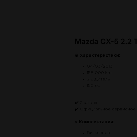
Mazda CX-5 2.2 T
⚙
Характеристики:
04/03/2013
158 000 km
2.2 Дизель
150 лс
✔️ 2 ключа
✔️ Официальное сервисное
⭐
Комплектация:
Би-ксенон