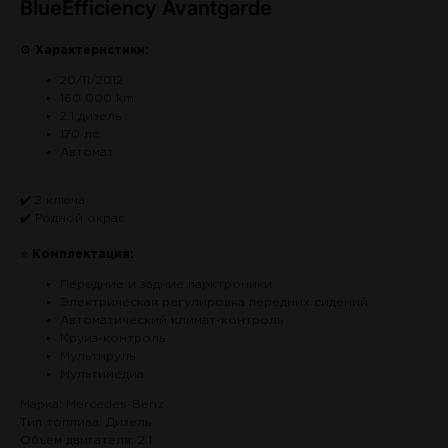
BlueEfficiency Avantgarde
⚙
Характеристики:
20/11/2012
160 000 km
2.1 дизель
170 лс
Автомат
✔️ 2 ключа
✔️ Родной окрас
⭐
Комплектация:
Передние и задние парктроники
Электрическая регулировка передних сидений
Автоматический климат-контроль
Круиз-контроль
Мультируль
Мультимедиа
Марка: Mercedes-Benz
Тип топлива: Дизель
Объем двигателя: 2.1