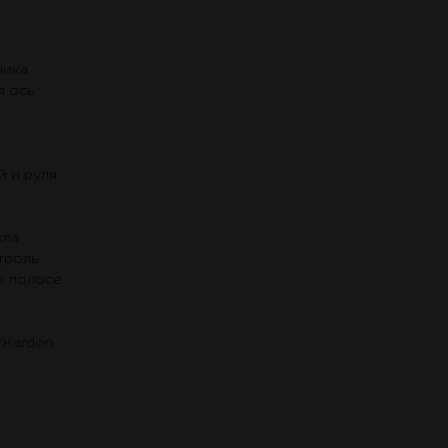
ника
я ось
й и руля
кла
троль
в полосе
/Kardon