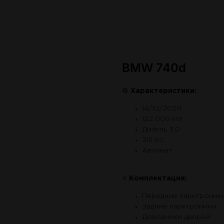
BMW 740d
⚙
Характеристики:
14/10/2020
122 000 km
Дизель 3.0
315 л.с.
Автомат
⭐
Комплектация:
Передние парктроник
Задние парктроники
Доводчики дверей