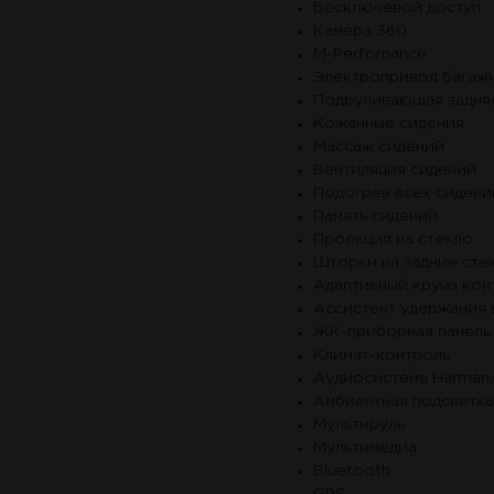
Бесключевой доступ
Камера 360
М-Perfomance
Электропривод багаж
Подруливающая задня
Кожанные сидения
Массаж сидений
Вентиляция сидений
Подогрев всех сидени
Память сидений
Проекция на стекло
Шторки на задние сте
Адаптивный круиз кон
Ассистент удержания 
ЖК-приборная панель
Климат-контроль
Аудиосистема Harman
Амбиентная подсветка
Мультируль
Мультимедиа
Bluetooth