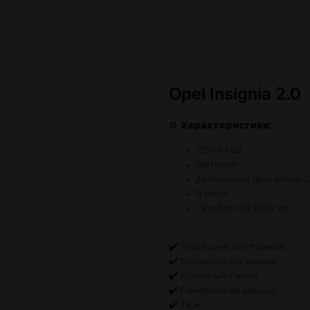
Opel Insignia 2.0
⚙
Характеристики:
2009 год
Автомат
Дизельный двигатель 2
5 мест
Пробег 169 000 км
✔️ Хорошее состояние
✔️ Большой багажник
✔️ Кожаный салон
✔️ Панорамная крыша
✔️ Люк