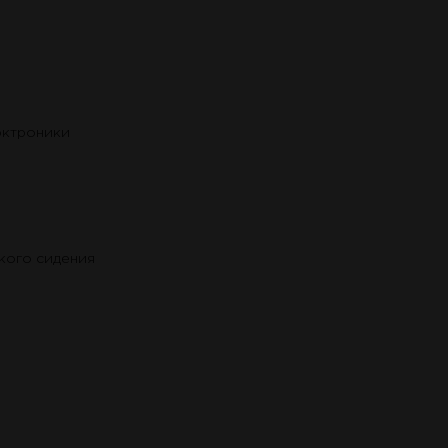
рктроники
кого сидения