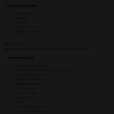
⚙
Характеристики:
1.8 Гибрид
Автомат
136 лс
08/2017 год
Пробег: 108 000км
✔️ 1 владелец
✔️ Полное официальное сервисное обслуживание
⭐
Комплектация:
Подогрев сидений
Передние и задние парктроники
Камера заднего вида
Круиз контроль
Климат контроль
Мультируль
Мультимедиа
Bluetooth
Gps
Бесключевой доступ
Кожаные сидения