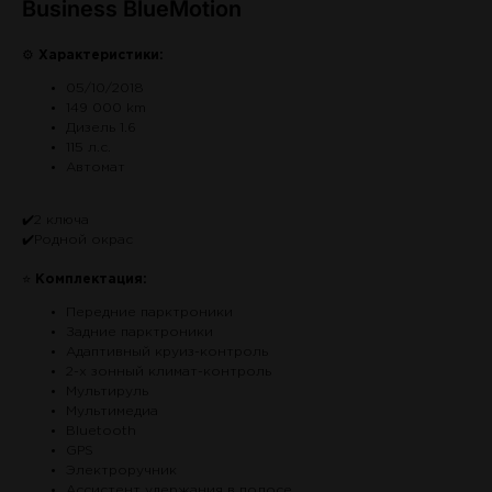
Business BlueMotion
⚙
Характеристики:
05/10/2018
149 000 km
Дизель 1.6
115 л.с.
Автомат
✔️2 ключа
✔️Родной окрас
⭐
Комплектация:
Передние парктроники
Задние парктроники
Адаптивный круиз-контроль
2-х зонный климат-контроль
Мультируль
Мультимедиа
Bluetooth
GPS
Электроручник
Ассистент удержания в полосе