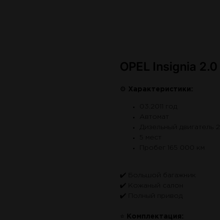
OPEL Insignia 2.
⚙
Характеристики:
03.2011 год
Автомат
Дизельный двигатель 2
5 мест
Пробег 165 000 км
✔️ Большой багажник
✔️ Кожаный салон
✔️ Полный привод
⭐
Комплектация: