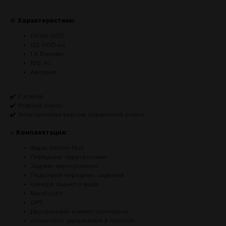
⚙
Характеристики:
01/06/2017
132 000 км
1.4 Бензин
150 лс
Автомат
✔️ 2 ключа
✔️ Родной окрас
✔️ Электронная версия сервисной книги
⭐
Комплектация:
Фары Xenon Plus
Передние парктроники
Задние парктроники
Подогрев передних сидений
Камера заднего вида
Bluetooth
GPS
Двухзонный климат-контроль
Ассистент удержания в полосе