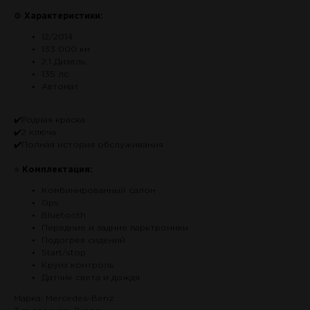
⚙
Характеристики:
12/2014
133 000 км
2.1 Дизель
135 лс
Автомат
✔️Родная краска
✔️2 ключа
✔️Полная история обслуживания
⭐
Комплектация:
Комбинированный салон
Gps
Bluetooth
Передние и задние парктроники
Подогрев сидений
Start/stop
Круиз контроль
Датчик света и дождя
Марка: Mercedes-Benz