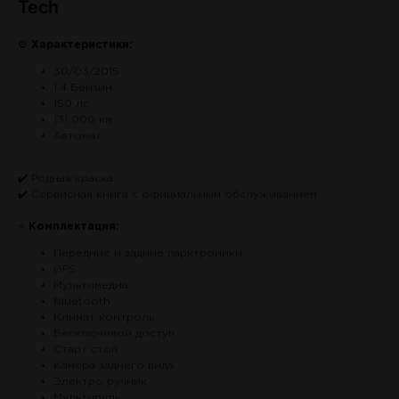
Tech
⚙
Характеристики:
30/03/2015
1.4 Бензин
150 лс
131 000 км
Автомат
✔️ Родная краска
✔️ Сервисная книга с официальным обслуживанием
⭐
Комплектация:
Передние и задние парктроники
GPS
Мультимедиа
Bluetooth
Климат контроль
Бесключевой доступ
Старт стоп
Камера заднего вида
Электро ручник
Мультируль