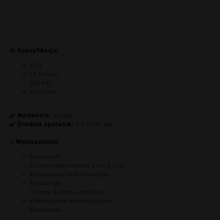
Связаться по авто
⚙
Specyfikacja:
2011
1.6 Diesel
105 KM
Automat
✔️
Nadwozie:
kombi
✔️
Średnie spalanie:
5.5 l/100 km
⭐
Wyposażenie:
Bluetooth
Czujniki parkowania przód i tył
Kierownica multifunkcyjna
Tempomat
Czujnik światła i deszczu
Klimatyzacja automatyczna
Multimedia