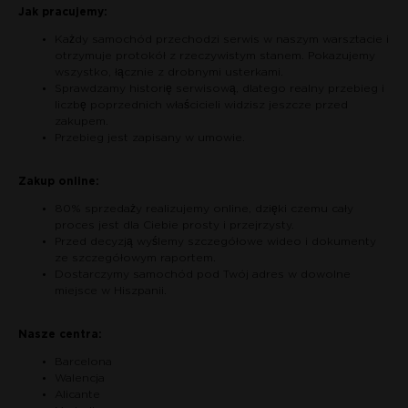
Jak pracujemy:
Każdy samochód przechodzi serwis w naszym warsztacie i
otrzymuje protokół z rzeczywistym stanem. Pokazujemy
wszystko, łącznie z drobnymi usterkami.
Sprawdzamy historię serwisową, dlatego realny przebieg i
liczbę poprzednich właścicieli widzisz jeszcze przed
zakupem.
Przebieg jest zapisany w umowie.
Zakup online:
80% sprzedaży realizujemy online, dzięki czemu cały
proces jest dla Ciebie prosty i przejrzysty.
Przed decyzją wyślemy szczegółowe wideo i dokumenty
ze szczegółowym raportem.
Dostarczymy samochód pod Twój adres w dowolne
miejsce w Hiszpanii.
Nasze centra:
Barcelona
Walencja
Alicante