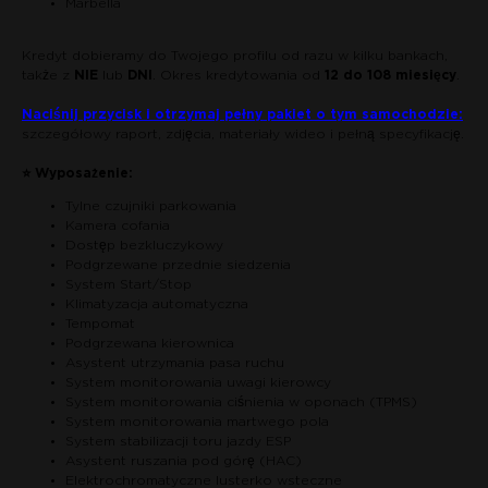
Marbella
Kredyt dobieramy do Twojego profilu od razu w kilku bankach,
także z
NIE
lub
DNI
. Okres kredytowania od
12 do 108 miesięcy
.
Naciśnij przycisk i otrzymaj pełny pakiet o tym samochodzie:
szczegółowy raport, zdjęcia, materiały wideo i pełną specyfikację.
⭐ Wyposażenie:
Tylne czujniki parkowania
Kamera cofania
Dostęp bezkluczykowy
Podgrzewane przednie siedzenia
System Start/Stop
Klimatyzacja automatyczna
Tempomat
Podgrzewana kierownica
Asystent utrzymania pasa ruchu
System monitorowania uwagi kierowcy
System monitorowania ciśnienia w oponach (TPMS)
System monitorowania martwego pola
System stabilizacji toru jazdy ESP
Asystent ruszania pod górę (HAC)
Elektrochromatyczne lusterko wsteczne