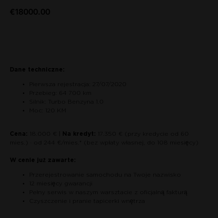
€
18000.00
Zapytaj o auto
Dane techniczne:
Pierwsza rejestracja: 27/07/2020
Przebieg: 64 700 km
Silnik: Turbo Benzyna 1.0
Moc: 120 KM
Cena:
18.000 € |
Na kredyt:
17.350 € (przy kredycie od 60
mies.) · od 244 €/mies.* (bez wpłaty własnej, do 108 miesięcy)
W cenie już zawarte:
Przerejestrowanie samochodu na Twoje nazwisko
12 miesięcy gwarancji
Pełny serwis w naszym warsztacie z oficjalną fakturą
Czyszczenie i pranie tapicerki wnętrza