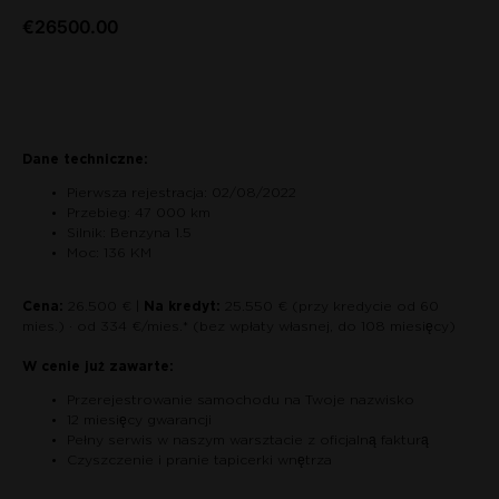
€
26500.00
Zapytaj o auto
Dane techniczne:
Pierwsza rejestracja: 02/08/2022
Przebieg: 47 000 km
Silnik: Benzyna 1.5
Moc: 136 KM
Cena:
26.500 € |
Na kredyt:
25.550 € (przy kredycie od 60
mies.) · od 334 €/mies.* (bez wpłaty własnej, do 108 miesięcy)
W cenie już zawarte:
Przerejestrowanie samochodu na Twoje nazwisko
12 miesięcy gwarancji
Pełny serwis w naszym warsztacie z oficjalną fakturą
Czyszczenie i pranie tapicerki wnętrza