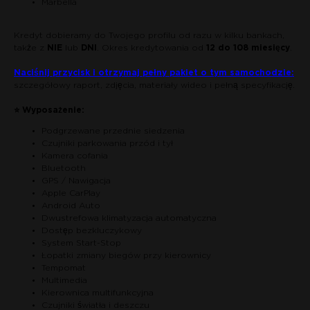
Marbella
Kredyt dobieramy do Twojego profilu od razu w kilku bankach,
także z
NIE
lub
DNI
. Okres kredytowania od
12 do 108 miesięcy
.
Naciśnij przycisk i otrzymaj pełny pakiet o tym samochodzie:
szczegółowy raport, zdjęcia, materiały wideo i pełną specyfikację.
⭐ Wyposażenie:
Podgrzewane przednie siedzenia
Czujniki parkowania przód i tył
Kamera cofania
Bluetooth
GPS / Nawigacja
Apple CarPlay
Android Auto
Dwustrefowa klimatyzacja automatyczna
Dostęp bezkluczykowy
System Start-Stop
Łopatki zmiany biegów przy kierownicy
Tempomat
Multimedia
Kierownica multifunkcyjna
Czujniki światła i deszczu