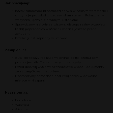
Jak pracujemy:
Każdy samochód przechodzi serwis w naszym warsztacie i
otrzymuje protokół z rzeczywistym stanem. Pokazujemy
wszystko, łącznie z drobnymi usterkami.
Sprawdzamy historię serwisową, dlatego realny przebieg i
liczbę poprzednich właścicieli widzisz jeszcze przed
zakupem.
Przebieg jest zapisany w umowie.
Zakup online:
80% sprzedaży realizujemy online, dzięki czemu cały
proces jest dla Ciebie prosty i przejrzysty.
Przed decyzją wyślemy szczegółowe wideo i dokumenty
ze szczegółowym raportem.
Dostarczymy samochód pod Twój adres w dowolne
miejsce w Hiszpanii.
Nasze centra:
Barcelona
Walencja
Alicante