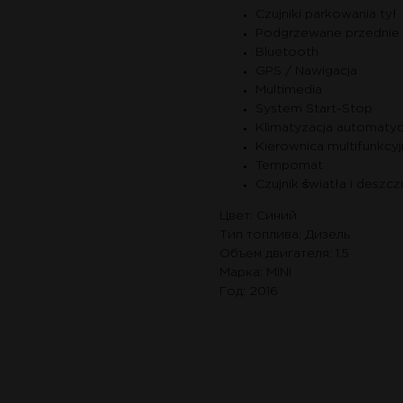
Czujniki parkowania tył
Podgrzewane przednie 
Bluetooth
GPS / Nawigacja
Multimedia
System Start-Stop
Klimatyzacja automaty
Kierownica multifunkcyj
Tempomat
Czujnik światła i deszcz
Цвет: Синий
Тип топлива: Дизель
Объем двигателя: 1.5
Марка: MINI
Год: 2016