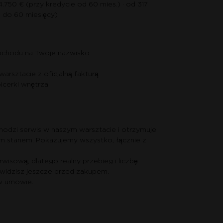
4.750 € (przy kredycie od 60 mies.) · od 317
, do 60 miesięcy)
ochodu na Twoje nazwisko
arsztacie z oficjalną fakturą
picerki wnętrza
odzi serwis w naszym warsztacie i otrzymuje
m stanem. Pokazujemy wszystko, łącznie z
wisową, dlatego realny przebieg i liczbę
 widzisz jeszcze przed zakupem.
 w umowie.