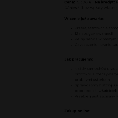
Cena:
15.300 € |
Na kredyt:
1
€/mies.* (bez wpłaty własnej
W cenie już zawarte:
Przerejestrowanie sam
12 miesięcy gwarancji
Pełny serwis w naszym w
Czyszczenie i pranie ta
Jak pracujemy:
Każdy samochód przech
protokół z rzeczywisty
drobnymi usterkami.
Sprawdzamy historię ser
poprzednich właścicieli
Przebieg jest zapisany
Zakup online: