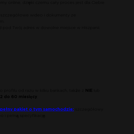
my online, dzięki czemu cały proces jest dla Ciebie
 szczegółowe wideo i dokumenty ze
m.
pod Twój adres w dowolne miejsce w Hiszpanii.
profilu od razu w kilku bankach, także z
NIE
lub
12 do 60 miesięcy
.
j pełny pakiet o tym samochodzie:
szczegółowy
eo i pełną specyfikację.