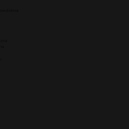
siedzenia
czna
na
u