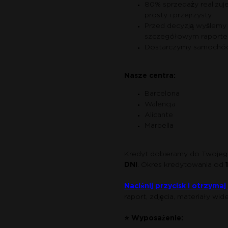
80% sprzedaży realizuje
prosty i przejrzysty.
Przed decyzją wyślemy
szczegółowym raporte
Dostarczymy samochód 
Nasze centra:
Barcelona
Walencja
Alicante
Marbella
Kredyt dobieramy do Twojego 
DNI
. Okres kredytowania od
Naciśnij przycisk i otrzyma
raport, zdjęcia, materiały wid
⭐ Wyposażenie: