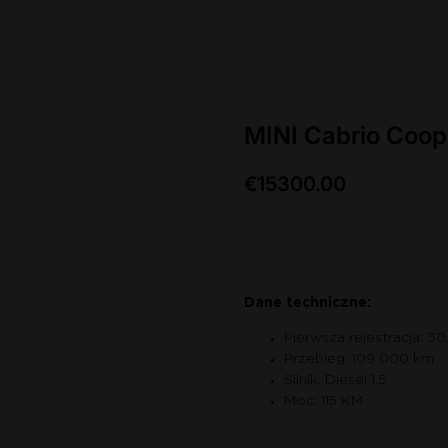
MINI Cabrio Coop
€
15300.00
Zapytaj o auto
Dane techniczne:
Pierwsza rejestracja: 3
Przebieg: 109 000 km
Silnik: Diesel 1.5
Moc: 115 KM