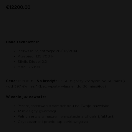
€
12200.00
Zapytaj o auto
Dane techniczne:
Pierwsza rejestracja: 28/02/2014
Przebieg: 135 700 km
Silnik: Diesel 2.2
Moc: 175 KM
Cena:
12.200 € |
Na kredyt:
11.950 € (przy kredycie od 60 mies.)
· od 397 €/mies.* (bez wpłaty własnej, do 36 miesięcy)
W cenie już zawarte:
Przerejestrowanie samochodu na Twoje nazwisko
12 miesięcy gwarancji
Pełny serwis w naszym warsztacie z oficjalną fakturą
Czyszczenie i pranie tapicerki wnętrza