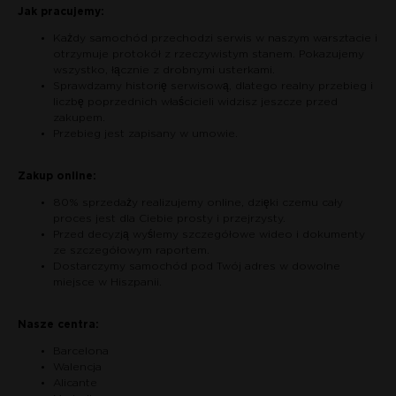
Jak pracujemy:
Każdy samochód przechodzi serwis w naszym warsztacie i
otrzymuje protokół z rzeczywistym stanem. Pokazujemy
wszystko, łącznie z drobnymi usterkami.
Sprawdzamy historię serwisową, dlatego realny przebieg i
liczbę poprzednich właścicieli widzisz jeszcze przed
zakupem.
Przebieg jest zapisany w umowie.
Zakup online:
80% sprzedaży realizujemy online, dzięki czemu cały
proces jest dla Ciebie prosty i przejrzysty.
Przed decyzją wyślemy szczegółowe wideo i dokumenty
ze szczegółowym raportem.
Dostarczymy samochód pod Twój adres w dowolne
miejsce w Hiszpanii.
Nasze centra:
Barcelona
Walencja
Alicante