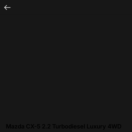
Mazda CX-5 2.2 Turbodiesel Luxury 4WD