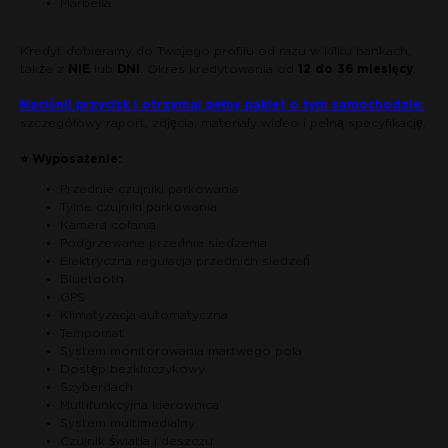
Marbella
Kredyt dobieramy do Twojego profilu od razu w kilku bankach,
także z
NIE
lub
DNI
. Okres kredytowania od
12 do 36 miesięcy
.
Naciśnij przycisk i otrzymaj pełny pakiet o tym samochodzie:
szczegółowy raport, zdjęcia, materiały wideo i pełną specyfikację.
⭐ Wyposażenie:
Przednie czujniki parkowania
Tylne czujniki parkowania
Kamera cofania
Podgrzewane przednie siedzenia
Elektryczna regulacja przednich siedzeń
Bluetooth
GPS
Klimatyzacja automatyczna
Tempomat
System monitorowania martwego pola
Dostęp bezkluczykowy
Szyberdach
Multifunkcyjna kierownica
System multimedialny
Czujnik światła i deszczu