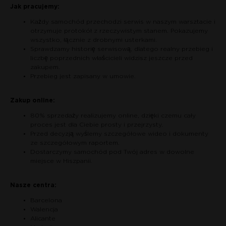
Jak pracujemy:
Każdy samochód przechodzi serwis w naszym warsztacie i
otrzymuje protokół z rzeczywistym stanem. Pokazujemy
wszystko, łącznie z drobnymi usterkami.
Sprawdzamy historię serwisową, dlatego realny przebieg i
liczbę poprzednich właścicieli widzisz jeszcze przed
zakupem.
Przebieg jest zapisany w umowie.
Zakup online:
80% sprzedaży realizujemy online, dzięki czemu cały
proces jest dla Ciebie prosty i przejrzysty.
Przed decyzją wyślemy szczegółowe wideo i dokumenty
ze szczegółowym raportem.
Dostarczymy samochód pod Twój adres w dowolne
miejsce w Hiszpanii.
Nasze centra:
Barcelona
Walencja
Alicante