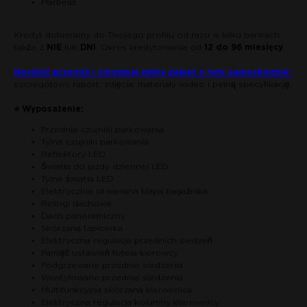
Marbella
Kredyt dobieramy do Twojego profilu od razu w kilku bankach,
także z
NIE
lub
DNI
. Okres kredytowania od
12 do 96 miesięcy
.
Naciśnij przycisk i otrzymaj pełny pakiet o tym samochodzie:
szczegółowy raport, zdjęcia, materiały wideo i pełną specyfikację.
⭐ Wyposażenie:
Przednie czujniki parkowania
Tylne czujniki parkowania
Reflektory LED
Światła do jazdy dziennej LED
Tylne światła LED
Elektrycznie otwierana klapa bagażnika
Relingi dachowe
Dach panoramiczny
Skórzana tapicerka
Elektryczna regulacja przednich siedzeń
Pamięć ustawień fotela kierowcy
Podgrzewane przednie siedzenia
Wentylowane przednie siedzenia
Multifunkcyjna skórzana kierownica
Elektryczna regulacja kolumny kierownicy