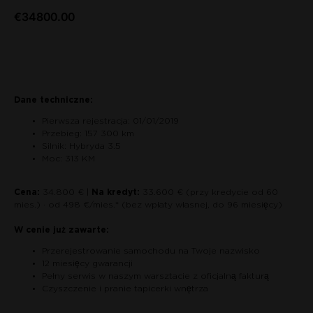
€
34800.00
Zapytaj o auto
Dane techniczne:
Pierwsza rejestracja: 01/01/2019
Przebieg: 157 300 km
Silnik: Hybryda 3.5
Moc: 313 KM
Cena:
34.800 € |
Na kredyt:
33.600 € (przy kredycie od 60
mies.) · od 498 €/mies.* (bez wpłaty własnej, do 96 miesięcy)
W cenie już zawarte:
Przerejestrowanie samochodu na Twoje nazwisko
12 miesięcy gwarancji
Pełny serwis w naszym warsztacie z oficjalną fakturą
Czyszczenie i pranie tapicerki wnętrza