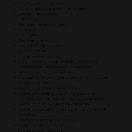
Przedni i tylny podłokietnik
Nawiewy dla pasażerów tylnej kanapy
System multimedialny
Duży ekran 12,3"
Fabryczna nawigacja Lexus
Bluetooth
USB / AUX
Sterowanie głosowe
Kontroler Remote Touch
Kamera cofania
Dostęp bezkluczykowy
Uruchamianie silnika przyciskiem Start/Stop
Dwustrefowa klimatyzacja automatyczna
Elektrycznie składane lusterka
Automatycznie przyciemniane lusterko wsteczne
Adaptacyjny tempomat
Asystent utrzymania pasa ruchu
System ostrzegania przed kolizją czołową
Automatyczne przełączanie świateł drogowych
System monitorowania martwego pola
System ostrzegania o ruchu poprzecznym z tyłu
Auto Hold
Elektryczny hamulec postojowy
Napęd na cztery koła E-Four
Czujnik światła i deszczu