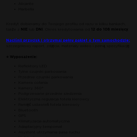
Alicante
Marbella
Kredyt dobieramy do Twojego profilu od razu w kilku bankach,
także z
NIE
lub
DNI
. Okres kredytowania od
12 do 108 miesięcy
.
Naciśnij przycisk i otrzymaj pełny pakiet o tym samochodzie:
szczegółowy raport, zdjęcia, materiały wideo i pełną specyfikację.
⭐ Wyposażenie:
Reflektory LED
Tylne czujniki parkowania
Przednie czujniki parkowania
Kamera cofania
Kamery 360°
Podgrzewane przednie siedzenia
Elektryczna regulacja fotela kierowcy
Pamięć ustawień fotela kierowcy
Bluetooth
GPS
Klimatyzacja automatyczna
Adaptacyjny tempomat
Asystent utrzymania pasa ruchu