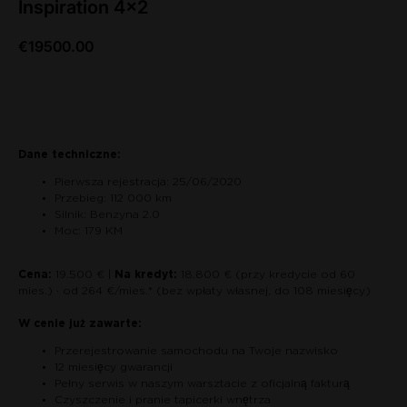
Inspiration 4x2
€
19500.00
Zapytaj o auto
Dane techniczne:
Pierwsza rejestracja: 25/06/2020
Przebieg: 112 000 km
Silnik: Benzyna 2.0
Moc: 179 KM
Cena:
19.500 € |
Na kredyt:
18.800 € (przy kredycie od 60
mies.) · od 264 €/mies.* (bez wpłaty własnej, do 108 miesięcy)
W cenie już zawarte:
Przerejestrowanie samochodu na Twoje nazwisko
12 miesięcy gwarancji
Pełny serwis w naszym warsztacie z oficjalną fakturą
Czyszczenie i pranie tapicerki wnętrza