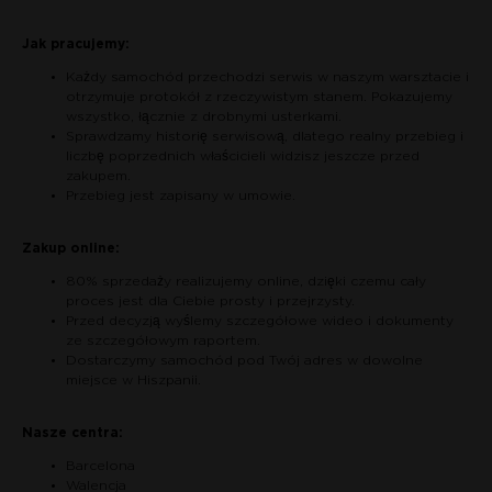
Jak pracujemy:
Każdy samochód przechodzi serwis w naszym warsztacie i
otrzymuje protokół z rzeczywistym stanem. Pokazujemy
wszystko, łącznie z drobnymi usterkami.
Sprawdzamy historię serwisową, dlatego realny przebieg i
liczbę poprzednich właścicieli widzisz jeszcze przed
zakupem.
Przebieg jest zapisany w umowie.
Zakup online:
80% sprzedaży realizujemy online, dzięki czemu cały
proces jest dla Ciebie prosty i przejrzysty.
Przed decyzją wyślemy szczegółowe wideo i dokumenty
ze szczegółowym raportem.
Dostarczymy samochód pod Twój adres w dowolne
miejsce w Hiszpanii.
Nasze centra:
Barcelona
Walencja